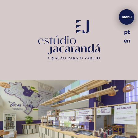
menu
menu
pt
pt
en
en