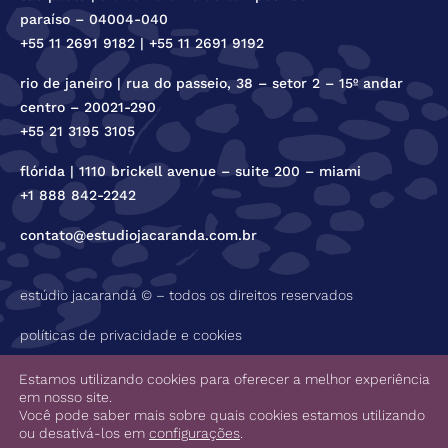
paraíso – 04004-040
+55 11 2691 9182 | +55 11 2691 9192
rio de janeiro | rua do passeio, 38 – setor 2 – 15º andar
centro – 20021-290
+55 21 3195 3105
flórida | 1110 brickell avenue – suite 200 – miami
+1 888 842-2242
contato@estudiojacaranda.com.br
estúdio jacarandá © – todos os direitos reservados
políticas de privacidade e cookies
código de ética
Estamos utilizando cookies para oferecer a melhor experiência
em nosso site.
Você pode saber mais sobre quais cookies estamos utilizando
ou desativá-los em
configurações
.