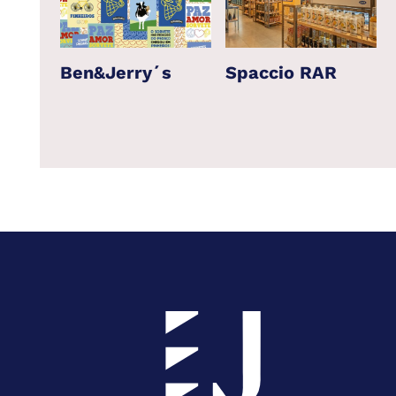
d co.
Ben&Jerry´s
Spaccio RAR