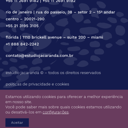
+55 11 2691 9182 | +55 11 2691 9192
rio de janeiro | rua do passeio, 38 – setor 2 – 15º andar
centro – 20021-290
+55 21 3195 3105
flórida | 1110 brickell avenue – suite 200 – miami
+1 888 842-2242
contato@estudiojacaranda.com.br
estúdio jacarandá © – todos os direitos reservados
políticas de privacidade e cookies
código de ética
Estamos utilizando cookies para oferecer a melhor experiência
em nosso site.
Você pode saber mais sobre quais cookies estamos utilizando
ou desativá-los em
configurações
.
Aceitar