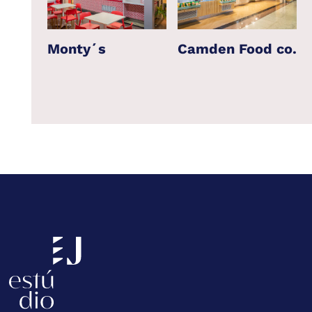
Monty´s
Camden Food co.