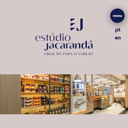
menu
menu
pt
pt
en
en