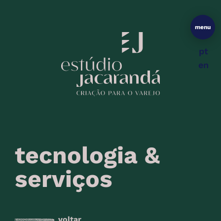
menu
pt
en
tecnologia &
serviços
voltar