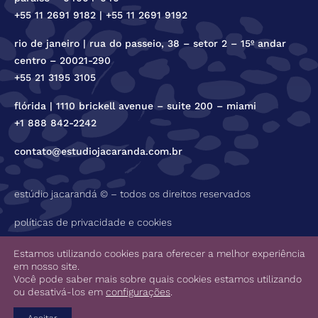
+55 11 2691 9182 | +55 11 2691 9192
rio de janeiro | rua do passeio, 38 – setor 2 – 15º andar
centro – 20021-290
+55 21 3195 3105
flórida | 1110 brickell avenue – suite 200 – miami
+1 888 842-2242
contato@estudiojacaranda.com.br
estúdio jacarandá © – todos os direitos reservados
políticas de privacidade e cookies
código de ética
Estamos utilizando cookies para oferecer a melhor experiência
em nosso site.
Você pode saber mais sobre quais cookies estamos utilizando
ou desativá-los em
configurações
.