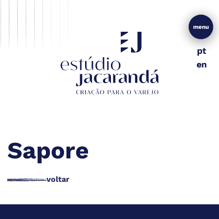
menu
menu
pt
pt
en
en
Sapore
voltar