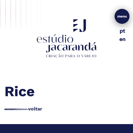
menu
menu
pt
pt
en
en
Rice
voltar