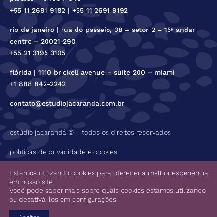
+55 11 2691 9182 | +55 11 2691 9192
rio de janeiro | rua do passeio, 38 – setor 2 – 15º andar
centro – 20021-290
+55 21 3195 3105
flórida | 1110 brickell avenue – suite 200 – miami
+1 888 842-2242
contato@estudiojacaranda.com.br
estúdio jacarandá © – todos os direitos reservados
políticas de privacidade e cookies
código de ética
Estamos utilizando cookies para oferecer a melhor experiência
em nosso site.
Você pode saber mais sobre quais cookies estamos utilizando
ou desativá-los em
configurações
.