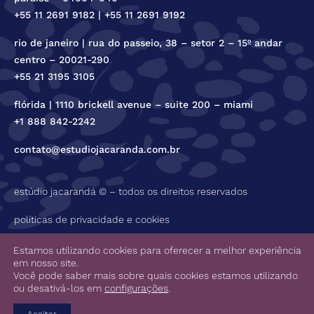
+55 11 2691 9182 | +55 11 2691 9192
rio de janeiro | rua do passeio, 38 – setor 2 – 15º andar
centro – 20021-290
+55 21 3195 3105
flórida | 1110 brickell avenue – suite 200 – miami
+1 888 842-2242
contato@estudiojacaranda.com.br
estúdio jacarandá © – todos os direitos reservados
políticas de privacidade e cookies
código de ética
Estamos utilizando cookies para oferecer a melhor experiência
em nosso site.
Você pode saber mais sobre quais cookies estamos utilizando
ou desativá-los em
configurações
.