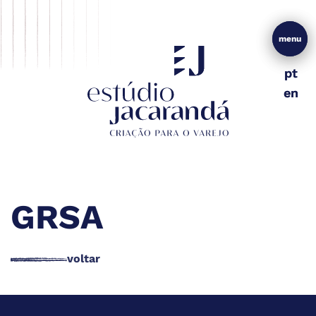
menu
menu
pt
pt
en
en
GRSA
voltar