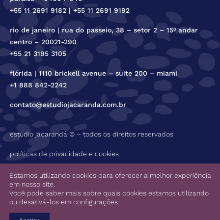
+55 11 2691 9182 | +55 11 2691 9192
rio de janeiro | rua do passeio, 38 – setor 2 – 15º andar
centro – 20021-290
+55 21 3195 3105
flórida | 1110 brickell avenue – suite 200 – miami
+1 888 842-2242
contato@estudiojacaranda.com.br
estúdio jacarandá © – todos os direitos reservados
políticas de privacidade e cookies
código de ética
Estamos utilizando cookies para oferecer a melhor experiência
em nosso site.
Você pode saber mais sobre quais cookies estamos utilizando
ou desativá-los em
configurações
.