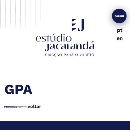
menu
menu
pt
pt
en
en
GPA
voltar