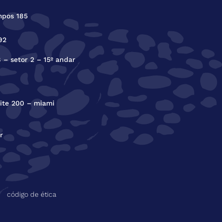
mpos 185
92
8 – setor 2 – 15º andar
suite 200 – miami
r
código de ética