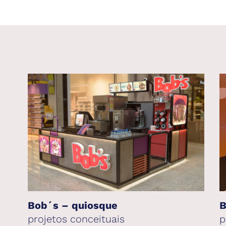
Bob´s – quiosque
B
projetos conceituais
p