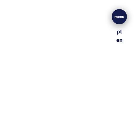
menu
menu
pt
pt
en
en